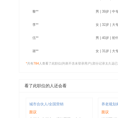
黎**
男 | 39岁 | 中专
李**
女 | 32岁 | 大
伍**
男 | 40岁 | 初
谢**
女 | 31岁 | 大专
*
共有
784
人查看了此职位(列表不含未登录用户),部分记录太久远已
庞**
男 | 42岁 | 本
伍**
女 | 31岁 | 大专
看了此职位的人还会看
刘**
男 | 32岁 | 大专
石**
男 | 34岁 | 高中
城市合伙人/全国营销
养老规划
面议
面议
何**
男 | 39岁 | 本科