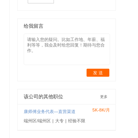
给我留言
发 送
该公司的其他职位
更多
5K-8K/月
康师傅业务代表—直营渠道
端州区/端州区
|
大专
|
经验不限