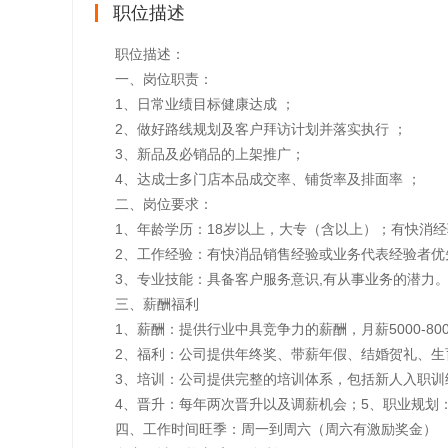
职位描述
职位描述：
一、岗位职责：
1、日常业绩目标健康达成 ；
2、做好路线规划及客户拜访计划并落实执行 ；
3、新品及必销品的上架推广；
4、达成士多门店本品成交率、铺货率及排面率 ；
二、岗位要求：
1、年龄学历：18岁以上，大专（含以上）；有快消
2、工作经验：有快消品销售经验或业务代表经验者优
3、专业技能：具备客户服务意识,有从事业务的潜力
三、薪酬福利
1、薪酬：提供行业中具竞争力的薪酬，月薪5000-8
2、福利：公司提供年终奖、带薪年假、结婚贺礼、
3、培训：公司提供完整的培训体系，包括新人入职训
4、晋升：每年两次晋升以及调薪机会；5、职业规划：
四、工作时间旺季：周一到周六（周六有激励奖金）