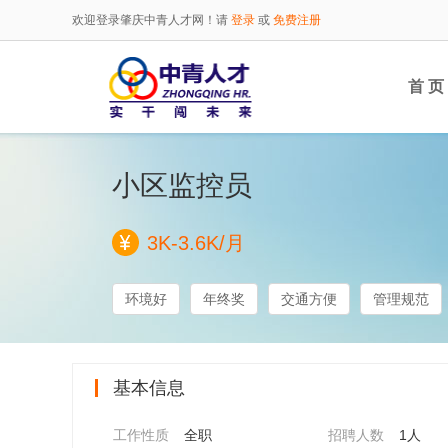
欢迎登录肇庆中青人才网！请
登录
或
免费注册
首 页
小区监控员
3K-3.6K/月
环境好
年终奖
交通方便
管理规范
基本信息
工作性质
全职
招聘人数
1人