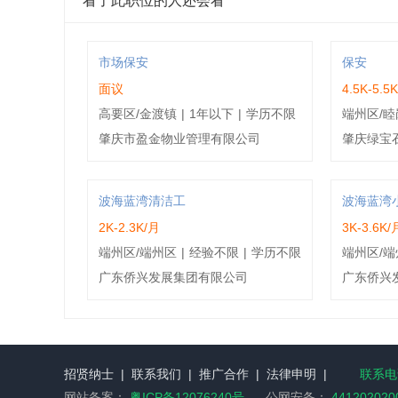
看了此职位的人还会看
黎**
男 | 46岁 | 中
林**
男 | 47岁 | 大
市场保安
保安
面议
4.5K-5.5
冼**
女 | 34岁 | 大专
高要区/金渡镇
|
1年以下
|
学历不限
端州区/睦
肇庆市盈金物业管理有限公司
肇庆绿宝
谭**
女 | 47岁 | 中
李**
女 | 37岁 | 中
波海蓝湾清洁工
波海蓝湾
2K-2.3K/月
3K-3.6K/
黎**
男 | 40岁 | 中
端州区/端州区
|
经验不限
|
学历不限
端州区/端
广东侨兴发展集团有限公司
广东侨兴
李**
男 | 38岁 | 本
黎**
男 | 39岁 | 中专
张**
女 | 29岁 | 中专
招贤纳士
|
联系我们
|
推广合作
|
法律申明
|
联系电话
网站备案：
粤ICP备12076240号
公网安备：
441202020