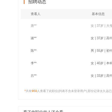
招聘动态
查看人
基本信息
谢**
女 | 37岁 | 高
陈**
男 | 55岁 | 初
李**
女 | 40岁 | 本
吕**
女 | 33岁 | 高
廖**
女 | 35岁 | 大
*
共有
950
人查看了此职位(列表不含未登录用户),部分记录太久远已
何**
男 | 38岁 | 中专
苏**
男 | 43岁 | 大