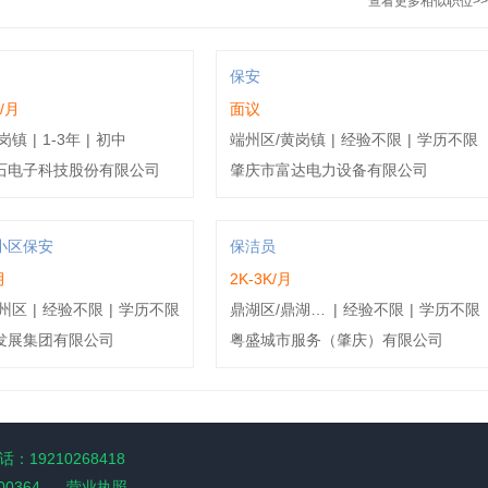
查看更多相似职位>>
技 | 10年以上
2024-10-02
专 | 10年以上
2023-10-08
保安
K/月
面议
 | 3-5年
2024-03-12
岗镇
|
1-3年
|
初中
端州区/黄岗镇
|
经验不限
|
学历不限
石电子科技股份有限公司
肇庆市富达电力设备有限公司
技 | 10年以上
2024-04-06
技 | 10年以上
2023-12-29
小区保安
保洁员
月
2K-3K/月
专 | 10年以上
2024-02-27
州区
|
经验不限
|
学历不限
鼎湖区/鼎湖水坑
|
经验不限
|
学历不限
发展集团有限公司
粤盛城市服务（肇庆）有限公司
科 | 1年以下
2024-01-02
 | 5-10年
2024-07-15
 | 3-5年
2025-03-13
：19210268418
00364
营业执照