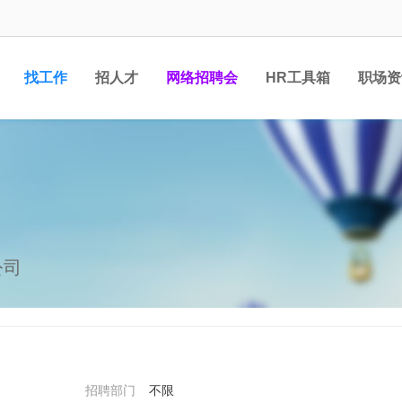
找工作
招人才
网络招聘会
HR工具箱
职场资
）
公司
招聘部门
不限