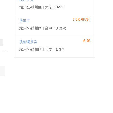
端州区/端州区
|
大专
|
3-5年
2.6K-6K/月
洗车工
端州区/端州区
|
高中
|
无经验
面议
质检调度员
端州区/端州区
|
大专
|
1-3年