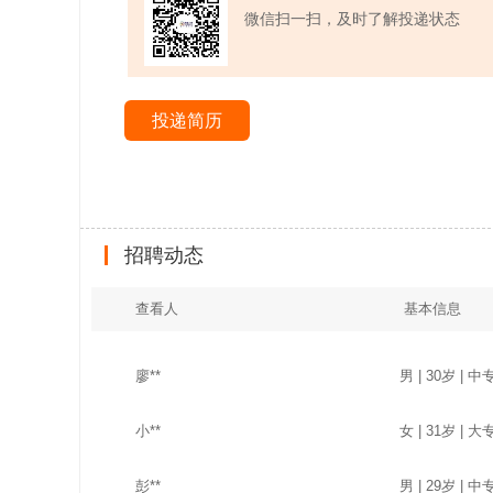
微信扫一扫，及时了解投递状态
投递简历
招聘动态
查看人
基本信息
廖**
男 | 30岁 | 中专
小**
女 | 31岁 | 大专
彭**
男 | 29岁 | 中专